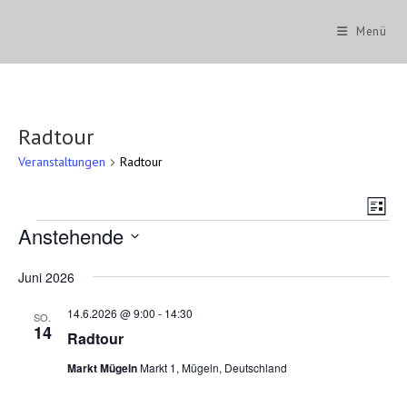
Zum
Inhalt
Menü
springen
Radtour
Veranstaltungen
Radtour
A
V
L
e
n
Veranstaltungen
Anstehende
i
r
s
s
D
t
a
a
Juni 2026
i
e
t
n
u
c
14.6.2026 @ 9:00
-
14:30
m
s
SO.
w
14
h
Radtour
t
ä
t
h
a
Markt Mügeln
Markt 1, Mügeln, Deutschland
l
e
l
e
n