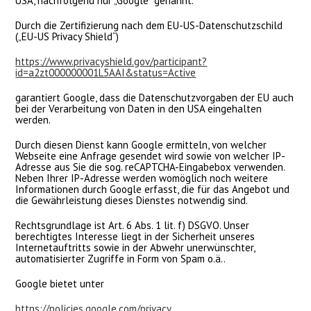
USA, nachfolgend nur „Google“ genannt.
Durch die Zertifizierung nach dem EU-US-Datenschutzschild
(„EU-US Privacy Shield“)
https://www.privacyshield.gov/participant?
id=a2zt000000001L5AAI&status=Active
garantiert Google, dass die Datenschutzvorgaben der EU auch
bei der Verarbeitung von Daten in den USA eingehalten
werden.
Durch diesen Dienst kann Google ermitteln, von welcher
Webseite eine Anfrage gesendet wird sowie von welcher IP-
Adresse aus Sie die sog. reCAPTCHA-Eingabebox verwenden.
Neben Ihrer IP-Adresse werden womöglich noch weitere
Informationen durch Google erfasst, die für das Angebot und
die Gewährleistung dieses Dienstes notwendig sind.
Rechtsgrundlage ist Art. 6 Abs. 1 lit. f) DSGVO. Unser
berechtigtes Interesse liegt in der Sicherheit unseres
Internetauftritts sowie in der Abwehr unerwünschter,
automatisierter Zugriffe in Form von Spam o.ä..
Google bietet unter
https://policies.google.com/privacy