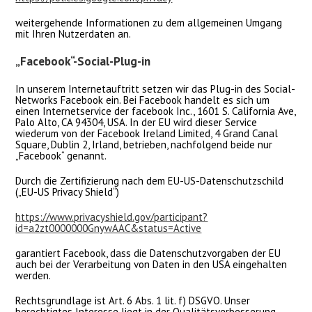
weitergehende Informationen zu dem allgemeinen Umgang
mit Ihren Nutzerdaten an.
„Facebook“-Social-Plug-in
In unserem Internetauftritt setzen wir das Plug-in des Social-
Networks Facebook ein. Bei Facebook handelt es sich um
einen Internetservice der facebook Inc., 1601 S. California Ave,
Palo Alto, CA 94304, USA. In der EU wird dieser Service
wiederum von der Facebook Ireland Limited, 4 Grand Canal
Square, Dublin 2, Irland, betrieben, nachfolgend beide nur
„Facebook“ genannt.
Durch die Zertifizierung nach dem EU-US-Datenschutzschild
(„EU-US Privacy Shield“)
https://www.privacyshield.gov/participant?
id=a2zt0000000GnywAAC&status=Active
garantiert Facebook, dass die Datenschutzvorgaben der EU
auch bei der Verarbeitung von Daten in den USA eingehalten
werden.
Rechtsgrundlage ist Art. 6 Abs. 1 lit. f) DSGVO. Unser
berechtigtes Interesse liegt in der Qualitätsverbesserung