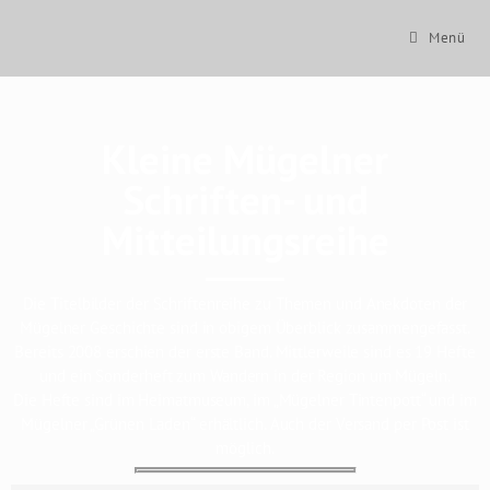
Menü
Kleine Mügelner
Schriften- und
Mitteilungsreihe
Die Titelbilder der Schriftenreihe zu Themen und Anekdoten der
Mügelner Geschichte sind in obigem Überblick zusammengefasst.
Bereits 2008 erschien der erste Band. Mittlerweile sind es 19 Hefte
und ein Sonderheft zum Wandern in der Region um Mügeln.
Die Hefte sind im Heimatmuseum, im „Mügelner Tintenpott“ und im
Mügelner „Grünen Laden“ erhältlich. Auch der Versand per Post ist
möglich.