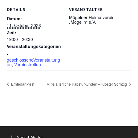
DETAILS
VERANSTALTER
Mügelner Heimatverein
Datum:
„Mogelin“ e.V.
11. Oktober 2023
Zeit:
19:00 - 20:30
Veranstaltungskategorien
:
geschlosseneVeranstaltung
en
,
Vereinstreffen
Erntedankfest
Mittelalterliche Papsturkunden – Kloster Sornzig
Social Media