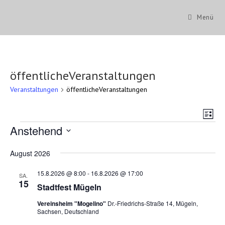
Zum
Inhalt
Menü
springen
öffentlicheVeranstaltungen
Veranstaltungen
öffentlicheVeranstaltungen
A
V
L
e
n
Veranstaltungen
Anstehend
i
r
s
s
D
t
a
a
August 2026
i
e
t
n
u
c
15.8.2026 @ 8:00
-
16.8.2026 @ 17:00
m
s
SA.
w
15
h
Stadtfest Mügeln
t
ä
t
h
a
Vereinsheim "Mogelino"
Dr.-Friedrichs-Straße 14, Mügeln,
l
e
Sachsen, Deutschland
l
e
n