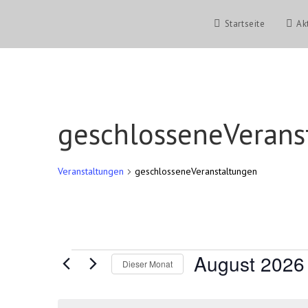
Zum
Inhalt
Startseite
Ak
springen
geschlosseneVerans
Veranstaltungen
geschlosseneVeranstaltungen
Veranstaltungen
August 2026
Dieser Monat
D
a
t