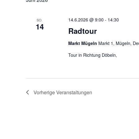
u
m
w
ä
14.6.2026 @ 9:00
-
14:30
SO.
h
14
l
Radtour
e
n
.
Markt Mügeln
Markt 1, Mügeln, De
Tour in Richtung Döbeln,
Vorherige
Veranstaltungen