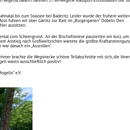
n Regenschauern nahmen 17 verwegene Radsport-Enthusiasten die Str
Jahnatal bis zum Stausee bei Baderitz. Leider wurde der frühere weiter
Also fuhren wir über Gärtitz zur Rast im „Bürgergarten“ Döbeln. Den
ier aussitzen.
dental zum Scheergrund. An der Bischofswiese pausierten wir kurz, u
em Anstieg nach Großweitzschen wartete die größte Kraftanstrengung
 war danach ein „Ausrollen“.
ehmer brachte die Wegstrecke schöne Teilabschnitte mit sich, die ihne
n waren ausschließlich positiv!
ogelin“ e.V.