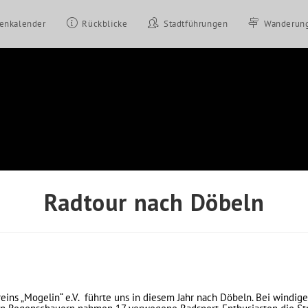
tenkalender
Rückblicke
Stadtführungen
Wanderun
Radtour nach Döbeln
ins „Mogelin“ e.V. führte uns in diesem Jahr nach Döbeln. Bei windig