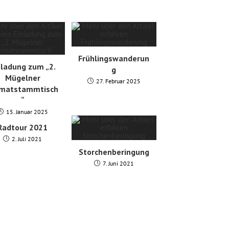
Frühlingswanderun
nladung zum „2.
g
Mügelner
27. Februar 2025
imatstammtisch
“
15. Januar 2025
Radtour 2021
2. Juli 2021
Storchenberingung
7. Juni 2021