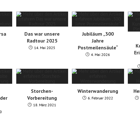
rsa
Das war unsere
Jubiläum „300
Radtour 2025
Jahre
K
Postmeilensäule“
2
14. Mai 2025
Er
4. Mai 2026
e
Storchen-
Winterwanderung
He
der
Vorbereitung
6. Februar 2022
18. März 2021
20