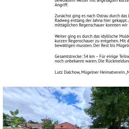
bewölktem Wetter mit angesagten kurze
Angriff.
Zunächst ging es nach Ostrau durch das 
Radweg entlang der Jahna hier gekappt. 
mittäglichen Regenschauer konnten wir h
Weiter ging es durch das idyllische Mul
kurzen Regenschauer zu entgehen. Mit d
bewältigen mussten. Der Rest bis Mügeln
Gesamtstrecke: 54 km – Für einige Teiln
noch unbekannt waren. Die Rückmeldunge
Lutz Dalchow, Mügelner Heimatverein „M