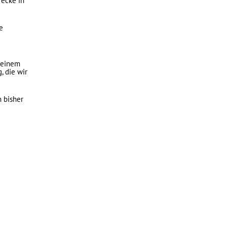
ecke in
e
m einem
, die wir
n bisher